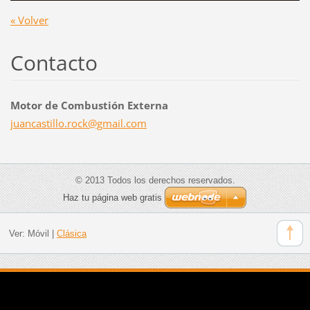
« Volver
Contacto
Motor de Combustión Externa
juancast
illo.roc
k@gmail.
com
© 2013 Todos los derechos reservados.
Haz tu página web gratis
Ver:
Móvil
|
Clásica